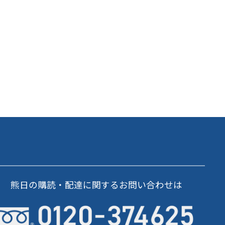
熊日の購読・配達に関するお問い合わせは