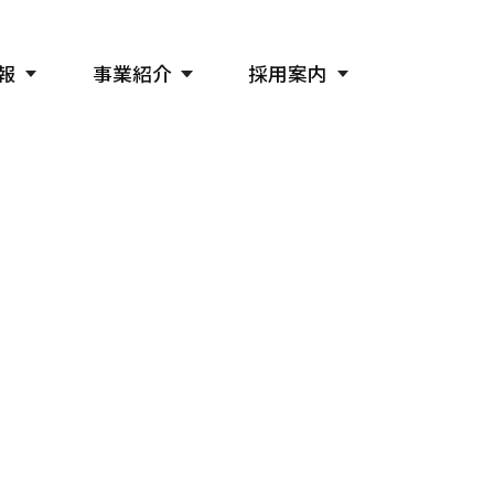
報
事業紹介
採用案内
新聞発行事業
会社を知る
デジタル事業
仕事を知る
広告事業
人を知る
教育・社会貢献・文化事業
採用情報
主催事業・各種サービス
関連会社採用