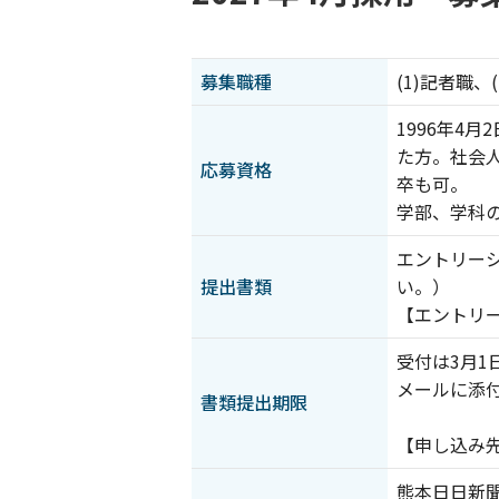
募集職種
(1)記者職、
1996年4
た方。社会
応募資格
卒も可。
学部、学科
エントリー
提出書類
い。）
【エントリ
受付は3月1
メールに添
書類提出期限
【申し込み
熊本日日新