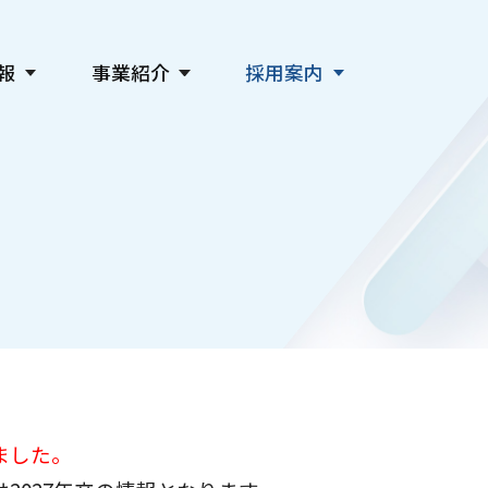
報
事業紹介
採用案内
新聞発行事業
会社を知る
デジタル事業
仕事を知る
広告事業
人を知る
教育・社会貢献・文化事業
採用情報
主催事業・各種サービス
関連会社採用
ました。