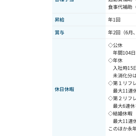
食事代補助（3
昇給
年1回
賞与
年2回（6月
◇公休
年間104日
◇年休
入社時15
未消化分は
◇第１リフ
休日休暇
最大11連
◇第２リフ
最大6連休
◇結婚休暇
最大11連
このほか永