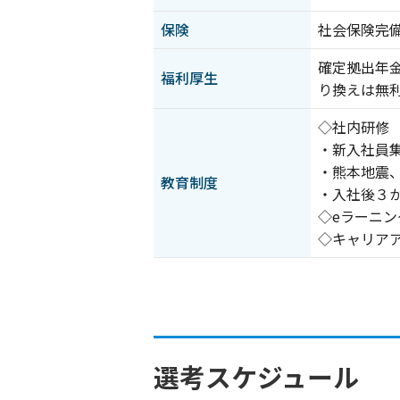
保険
社会保険完
確定拠出年
福利厚生
り換えは無
◇社内研修
・新入社員
・熊本地震
教育制度
・入社後３
◇eラーニン
◇キャリア
選考スケジュール