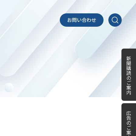
お問い合わせ
新
聞
購
読
の
ご
案
内
広
告
の
ご
案