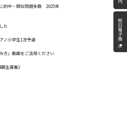
内
的中・類似問題多数 2025年
熊
日
した
電
子
版
ピアノ小学生1次予選
み方」動画をご活用ください
4期生募集》