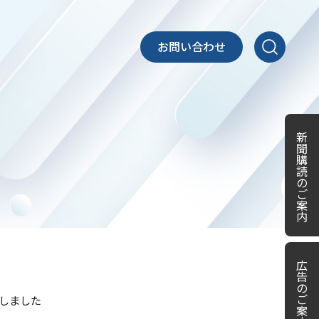
お問い合わせ
新
聞
購
読
の
ご
案
内
広
告
の
ご
行しました
案