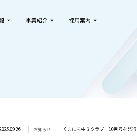
報
事業紹介
採用案内
新聞発行事業
会社を知る
デジタル事業
仕事を知る
広告事業
人を知る
教育・社会貢献・文化事業
採用情報
主催事業・各種サービス
関連会社採用
2025.09.26
くまにち中３クラブ 10月号を発
お知らせ