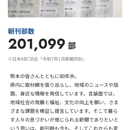
プライバシーポリシー
情報セキュリティ基本方
針
サイトポリシー
著作物の利用について
カスタマーハラスメント
サイトマップ
朝刊部数
に対する基本方針
201,099
部
※日本ABC協会「令和7年1月新聞月別」
熊本の皆さんとともに80年余。
県内に取材網を張り巡らし、地域のニュースや話
題、身近な情報を発信しています。言論面では、
地域社会の発展と福祉、文化の向上を願い、さま
ざまな課題を検証し提言しています。そこで暮ら
す人々の息づかいが感じられる新聞でありたいと
いう思いは、創刊時も今も、そしてこれからも変