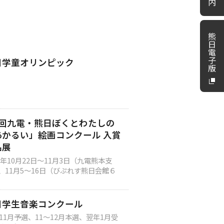
内
熊
日
電
子
日学童オリンピック
版
9回九電・熊日ぼくとわたしの
あかるい」絵画コンクール 入賞
品展
25年10月22日～11月3日（九電熊本支
、11月5～16日（びぷれす熊日会館６
日学生音楽コンクール
～11月予選、11～12月本選、翌年1月受