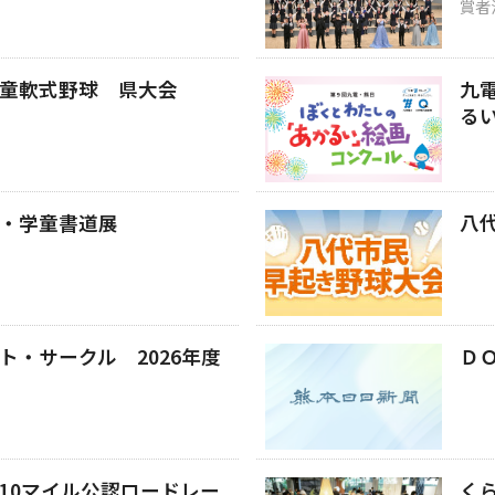
賞者
童軟式野球 県大会
九
る
・学童書道展
八
ト・サークル 2026年度
Ｄ
10マイル公認ロードレー
く