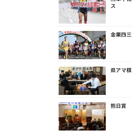
ス
金栗四三
県アマ棋
熊日賞