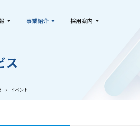
報
事業紹介
採用案内
新聞発行事業
会社を知る
デジタル事業
仕事を知る
ビス
広告事業
人を知る
教育・社会貢献・文化事業
採用情報
主催事業・各種サービス
関連会社採用
業
イベント