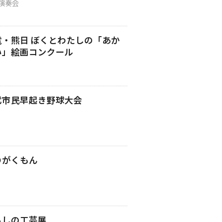
演奏会
電・熊日 ぼくとわたしの「あか
い」絵画コンクール
代市民早起き野球大会
Ｏがくもん
らしの工芸展