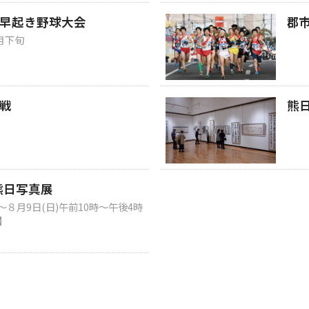
早起き野球大会
郡
月下旬
戦
熊
 熊日写真展
)～８月9日(日)午前10時～午後4時
】