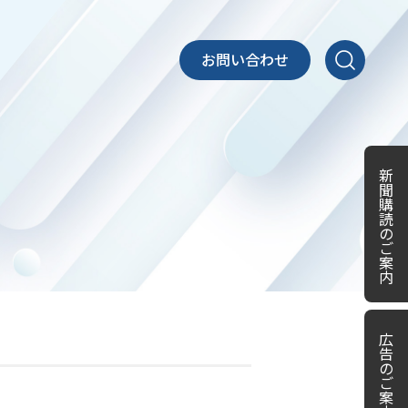
お問い合わせ
新
聞
購
読
の
ご
案
内
広
告
の
ご
案