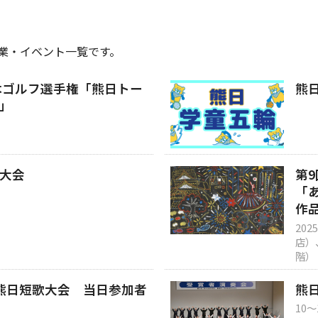
業・イベント一覧です。
熊本ゴルフ選手権「熊日トー
熊
」
大会
第
「
作
20
店）
階）
熊日短歌大会 当日参加者
熊
10