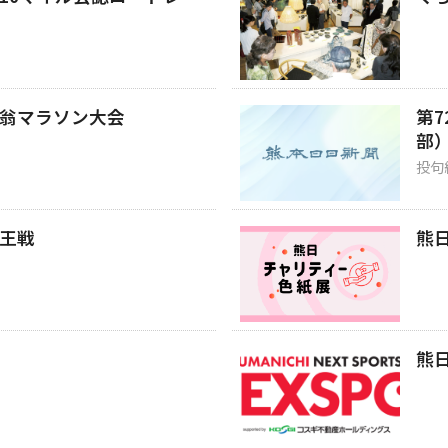
翁マラソン大会
第
部
投句
王戦
熊
熊日