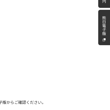
内
熊
日
電
子
版
子版からご確認ください。