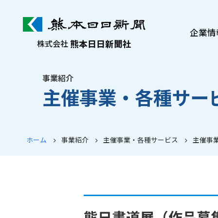
企業情
熊本日日新聞社
株式会社
熊日について
社長メッセージ
事業紹介
主催事業・各種サー
沿革・歩み
会社案内
ぷれすけ紹介
ホーム
事業紹介
主催事業・各種サービス
主催事
熊日書道展（作品募