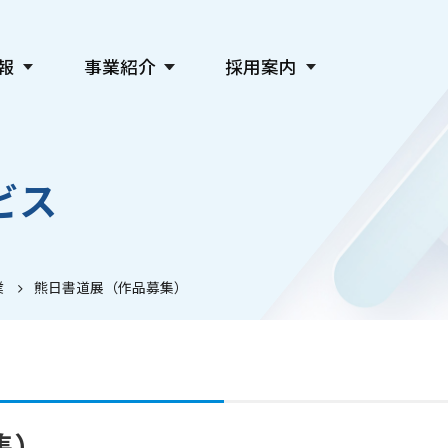
報
事業紹介
採用案内
新聞発行事業
会社を知る
デジタル事業
仕事を知る
ビス
広告事業
人を知る
教育・社会貢献・文化事業
採用情報
主催事業・各種サービス
関連会社採用
業
熊日書道展（作品募集）
集）