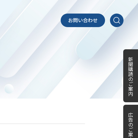
お問い合わせ
新
聞
購
読
の
ご
案
内
広
告
の
ご
案