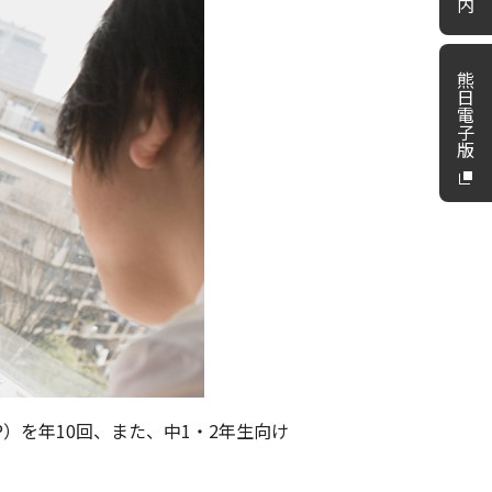
内
熊
日
電
子
版
）を年10回、また、中1・2年生向け