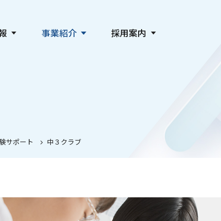
報
事業紹介
採用案内
新聞発行事業
会社を知る
デジタル事業
仕事を知る
広告事業
人を知る
教育・社会貢献・文化事業
採用情報
主催事業・各種サービス
関連会社採用
験サポート
中３クラブ