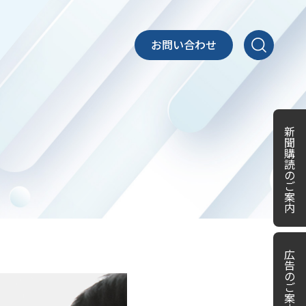
お問い合わせ
新
聞
購
読
の
ご
案
内
広
告
の
ご
案