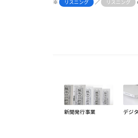
※
リスニング
／
リスニング
新聞発行事業
デジ