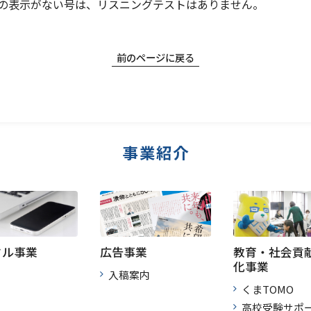
の表示がない号は、リスニングテストはありません。
前のページに戻る
事業紹介
タル事業
広告事業
教育・社会貢
化事業
入稿案内
くまTOMO
高校受験サポ