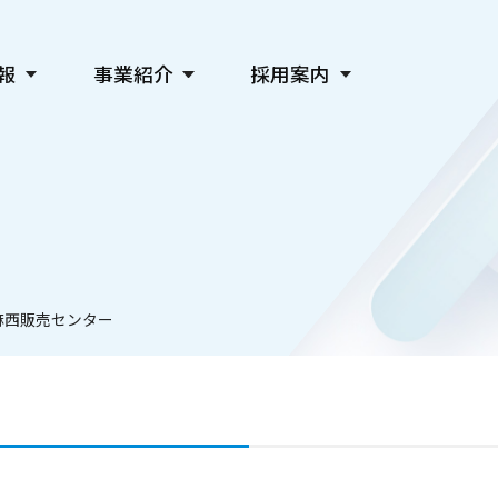
報
事業紹介
採用案内
新聞発行事業
会社を知る
デジタル事業
仕事を知る
広告事業
人を知る
教育・社会貢献・文化事業
採用情報
主催事業・各種サービス
関連会社採用
麻西販売センター