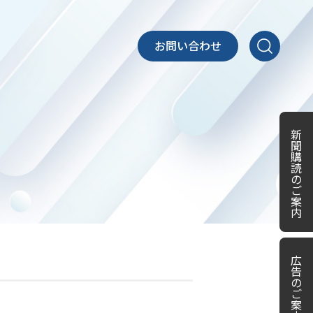
お問い合わせ
新
聞
購
読
の
ご
案
内
広
告
の
ご
案