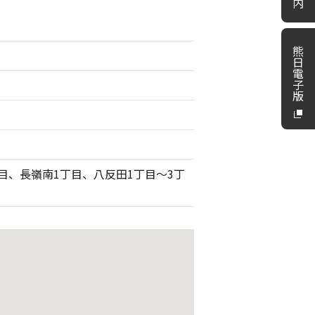
内
熊
日
電
子
版
目、長嶺南1丁目、八反田1丁目～3丁