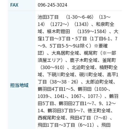
プライバシーポリシー
情報セキュリティ基本方
FAX
096-245-3024
針
池田3丁目 （1-30～6-46）（13～
サイトポリシー
著作物の利用について
14）（1272～）（1343）、和泉町全
カスタマーハラスメント
サイトマップ
に対する基本方針
域、植木町鐙田 （1359～1584）、大
窪1丁目～3丁目・5丁目（1丁目6-1、7
～9、5丁目5-5～9は除く）※要確
認）、大鳥居町全域、梶尾町（※一部
須屋エリア）、鹿子木町全域、釜尾町
（300～910）、北迫町全域、楠野町全
域、下硯川町全域、硯川町全域、高平1
丁目（38～38‐26）、太郎迫町全域、
担当地域
鶴羽田4丁目1～5、鶴羽田（1030-、
1039-、1041-、1067-、1077-）、鶴羽
田5丁目、鶴羽田2丁目1～7、9、12～
14、鶴羽田3丁目5～7、徳王町全域、
西梶尾町全域、飛田4丁目（7～8）、
飛田1丁目～3丁目（6～11）、飛田