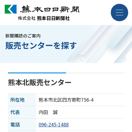
熊本日日新聞社
熊本日日新聞社
株式会社
株式会社
新聞購読のご案内
企業情報
販売センターを探す
事業紹介
採用案内
熊本北販売センター
お問い合わせ
所在地
熊本市北区四方寄町756-4
代表
内田 誠
電話
096-245-1488
ニュース・トピックス
各種規約・ポリシー