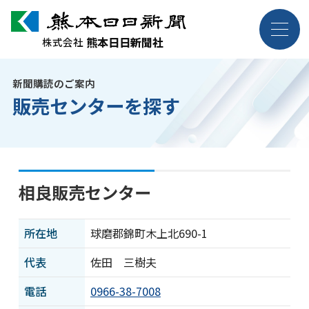
熊本日日新聞社
熊本日日新聞社
株式会社
株式会社
新聞購読のご案内
企業情報
販売センターを探す
事業紹介
採用案内
相良販売センター
お問い合わせ
所在地
球磨郡錦町木上北690-1
代表
佐田 三樹夫
電話
0966-38-7008
ニュース・トピックス
各種規約・ポリシー