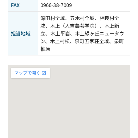
プライバシーポリシー
情報セキュリティ基本方
FAX
0966-38-7009
針
深田村全域、五木村全域、相良村全
サイトポリシー
著作物の利用について
域、木上（人吉農芸学院）、木上新
カスタマーハラスメント
サイトマップ
に対する基本方針
担当地域
立、木上平岩、木上緑ヶ丘ニュータウ
ン、木上村松、泉町五家荘全域、泉町
椎原