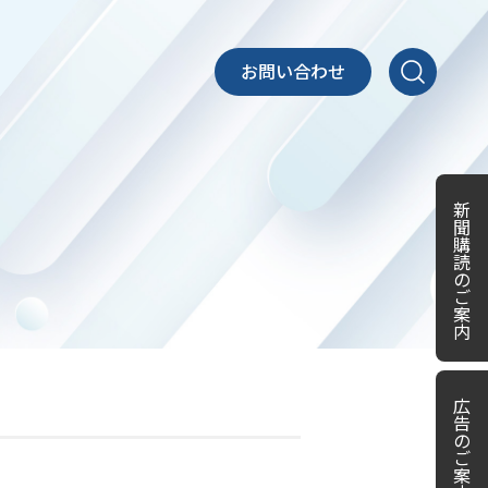
お問い合わせ
新
聞
購
読
の
ご
案
内
広
告
の
ご
案