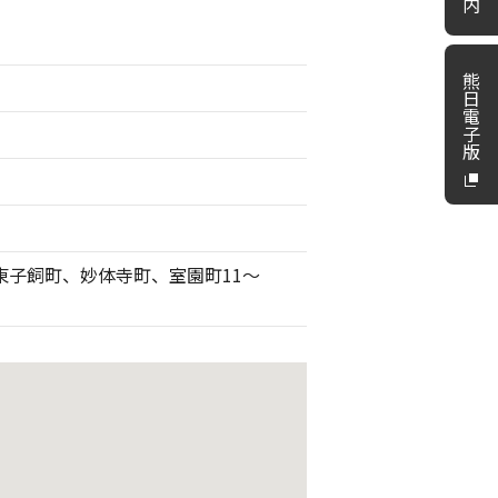
内
熊
日
電
子
版
東子飼町、妙体寺町、室園町11～