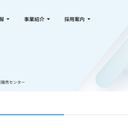
報
事業紹介
採用案内
新聞発行事業
会社を知る
デジタル事業
仕事を知る
広告事業
人を知る
教育・社会貢献・文化事業
採用情報
主催事業・各種サービス
関連会社採用
髪販売センター