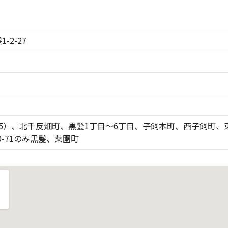
-2-27
5）、北千反畑町、黒髪1丁目～6丁目、子飼本町、西子飼町、
10-71のみ黒髪、薬園町