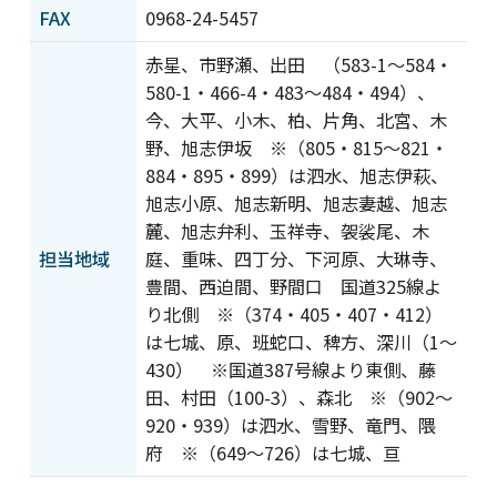
プライバシーポリシー
情報セキュリティ基本方
FAX
0968-24-5457
針
赤星、市野瀬、出田 （583-1～584・
サイトポリシー
著作物の利用について
580-1・466-4・483～484・494）、
カスタマーハラスメント
サイトマップ
に対する基本方針
今、大平、小木、柏、片角、北宮、木
野、旭志伊坂 ※（805・815～821・
884・895・899）は泗水、旭志伊萩、
旭志小原、旭志新明、旭志妻越、旭志
麓、旭志弁利、玉祥寺、袈裟尾、木
担当地域
庭、重味、四丁分、下河原、大琳寺、
豊間、西迫間、野間口 国道325線よ
り北側 ※（374・405・407・412）
は七城、原、班蛇口、稗方、深川（1～
430） ※国道387号線より東側、藤
田、村田（100-3）、森北 ※（902～
920・939）は泗水、雪野、竜門、隈
府 ※（649～726）は七城、亘