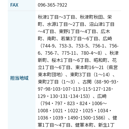
プライバシーポリシー
情報セキュリティ基本方
FAX
096-365-7922
針
秋津1丁目～3丁目、秋津町秋田、栄
サイトポリシー
著作物の利用について
町、水源1丁目～2丁目、沼山津1丁目
カスタマーハラスメント
サイトマップ
に対する基本方針
～4丁目、東野1丁目～4丁目、広木
町、南町、若葉3丁目～6丁目、広崎
（744-9、753-3、753-5、756-1、756-
6、756-7、775-11、780-4～8）、秋津
新町、桜木1丁目～6丁目、昭和町、花
立1丁目～6丁目、東本町16～21（県営
東本町団地）、東町3丁目（1～14）、
担当地域
東町2丁目（1～3）、古閑（88･90･93･
97･98･103･107･113･115･127･128･
129・130･131･134･153）、広崎
（794・797・823・824・1006～
1008・1021・1022・1025・1034・
1036・1039・1490･1500･1586）、健
軍1丁目～4丁目、健軍本町、新生1丁