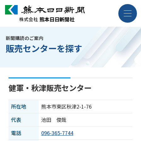
熊本日日新聞社
熊本日日新聞社
株式会社
株式会社
新聞購読のご案内
企業情報
販売センターを探す
事業紹介
採用案内
健軍・秋津販売センター
お問い合わせ
所在地
熊本市東区秋津2-1-76
代表
池田 俊哉
電話
096-365-7744
ニュース・トピックス
各種規約・ポリシー