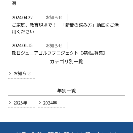
プライバシーポリシー
情報セキュリティ基本方
選
針
サイトポリシー
著作物の利用について
2024.04.22
お知らせ
ご家庭、教育現場で！ 「新聞の読み方」動画をご活
カスタマーハラスメント
サイトマップ
用ください
に対する基本方針
2024.01.15
お知らせ
熊日ジュニアゴルフプロジェクト《4期生募集》
カテゴリ別一覧
お知らせ
年別一覧
2025年
2024年