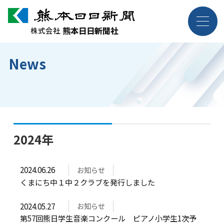
熊本日日新聞社
熊本日日新聞社
株式会社
株式会社
News
企業情報
事業紹介
採用案内
2024年
お問い合わせ
2024.06.26
お知らせ
くまにち中１中２クラブを発行しました
2024.05.27
お知らせ
ニュース・トピックス
各種規約・ポリシー
第57回熊日学生音楽コンクール ピアノ小学生1次予