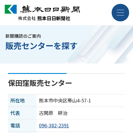
熊本日日新聞社
熊本日日新聞社
株式会社
株式会社
新聞購読のご案内
企業情報
販売センターを探す
事業紹介
採用案内
保田窪販売センター
お問い合わせ
所在地
熊本市中央区帯山4-57-1
代表
古閑原 耕治
電話
096-382-2391
ニュース・トピックス
各種規約・ポリシー