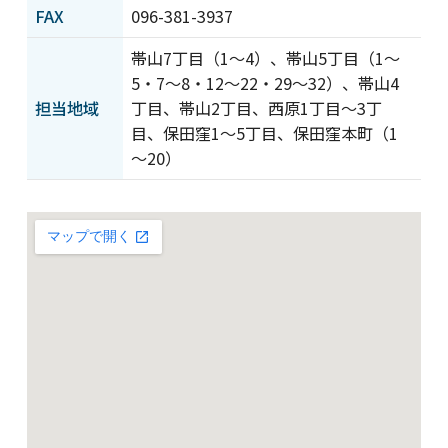
プライバシーポリシー
情報セキュリティ基本方
FAX
096-381-3937
針
帯山7丁目（1～4）、帯山5丁目（1～
サイトポリシー
著作物の利用について
5・7～8・12～22・29～32）、帯山4
カスタマーハラスメント
サイトマップ
に対する基本方針
担当地域
丁目、帯山2丁目、西原1丁目～3丁
目、保田窪1～5丁目、保田窪本町（1
～20）